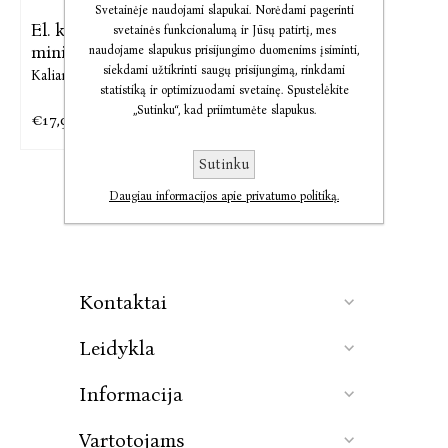
Svetainėje naudojami slapukai. Norėdami pagerinti
El. knyga Laiko
svetainės funkcionalumą ir Jūsų patirtį, mes
ministerija
naudojame slapukus prisijungimo duomenims įsiminti,
siekdami užtikrinti saugų prisijungimą, rinkdami
Kaliane Bradley
statistiką ir optimizuodami svetainę. Spustelėkite
„Sutinku“, kad priimtumėte slapukus.
€17,99
€22,49
Sutinku
Daugiau informacijos apie privatumo politiką.
Kontaktai
Leidykla
Informacija
Vartotojams