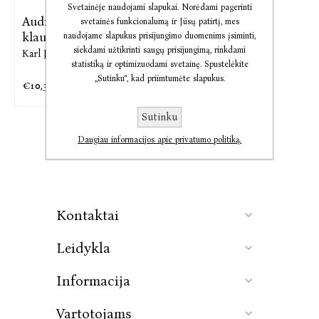
Svetainėje naudojami slapukai. Norėdami pagerinti
Audio Kaltės
svetainės funkcionalumą ir Jūsų patirtį, mes
klausimas
naudojame slapukus prisijungimo duomenims įsiminti,
siekdami užtikrinti saugų prisijungimą, rinkdami
Karl Jaspers
statistiką ir optimizuodami svetainę. Spustelėkite
„Sutinku“, kad priimtumėte slapukus.
€10,36
€12,95
Sutinku
Daugiau informacijos apie privatumo politiką.
Kontaktai
Leidykla
Informacija
Vartotojams