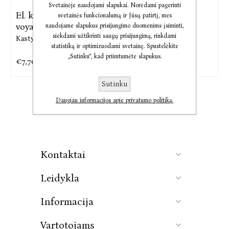
Svetainėje naudojami slapukai. Norėdami pagerinti
El. knyga Voyage,
El. knyga Turnė
svetainės funkcionalumą ir Jūsų patirtį, mes
voyage
naudojame slapukus prisijungimo duomenims įsiminti,
Kastytis Sarnickas
siekdami užtikrinti saugų prisijungimą, rinkdami
Kastytis Sarnickas
statistiką ir optimizuodami svetainę. Spustelėkite
„Sutinku“, kad priimtumėte slapukus.
€7,70
€5,47
€9,62
€6,84
Sutinku
Daugiau informacijos apie privatumo politiką.
Kontaktai
Leidykla
Informacija
Vartotojams