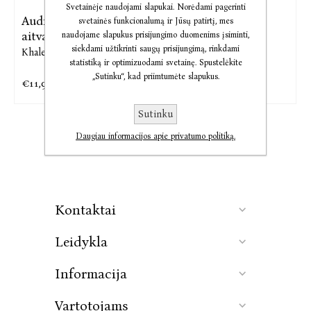
Svetainėje naudojami slapukai. Norėdami pagerinti
Audio Bėgantis paskui
El. knyga Bėgantis
svetainės funkcionalumą ir Jūsų patirtį, mes
aitvarą
paskui ...
naudojame slapukus prisijungimo duomenims įsiminti,
siekdami užtikrinti saugų prisijungimą, rinkdami
Khaled Hosseini
Khaled Hosseini
statistiką ir optimizuodami svetainę. Spustelėkite
„Sutinku“, kad priimtumėte slapukus.
€11,94
€10,78
€14,92
€13,48
Sutinku
Daugiau informacijos apie privatumo politiką.
Kontaktai
Leidykla
Informacija
Vartotojams