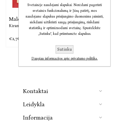
Svetainėje naudojami slapukai. Norėdami pagerinti
svetainės funkcionalumą ir Jūsų patirtį, mes
naudojame slapukus prisijungimo duomenims įsiminti,
Malonės
siekdami užtikrinti saugų prisijungimą, rinkdami
Kiran Millwood Hargrave
statistiką ir optimizuodami svetainę. Spustelėkite
„Sutinku“, kad priimtumėte slapukus.
€2,76
€3,37
Sutinku
Daugiau informacijos apie privatumo politiką.
Kontaktai
Leidykla
Informacija