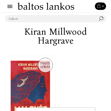
0
Kiran Millwood
Hargrave
PASIŪ-
LYMAS