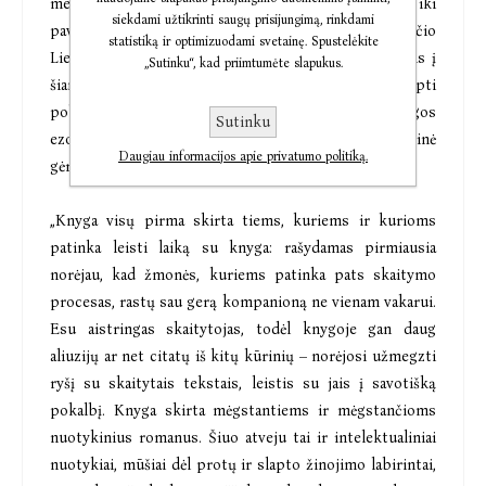
melancholijos paženklintai gražuolei Monikai iki
siekdami užtikrinti saugų prisijungimą, rinkdami
pavojingų žvalgybos operacijų 10-ojo dešimtmečio
statistiką ir optimizuodami svetainę. Spustelėkite
Lietuvoje ir jųdviejų su Leonu bandymo atverti duris į
„Sutinku“, kad priimtumėte slapukus.
šiandienos Didžiojo Žaidimo pasaulį. Jame veša slapti
politiniai judėjimai, sąmokslo teorijos, priešų pastangos
Sutinku
ezoteriniais būdais pavergti protus – ir verda giluminė
Daugiau informacijos apie privatumo politiką.
gėrio ir tamsos kova.
„Knyga visų pirma skirta tiems, kuriems ir kurioms
patinka leisti laiką su knyga: rašydamas pirmiausia
norėjau, kad žmonės, kuriems patinka pats skaitymo
procesas, rastų sau gerą kompanioną ne vienam vakarui.
Esu aistringas skaitytojas, todėl knygoje gan daug
aliuzijų ar net citatų iš kitų kūrinių – norėjosi užmegzti
ryšį su skaitytais tekstais, leistis su jais į savotišką
pokalbį. Knyga skirta mėgstantiems ir mėgstančioms
nuotykinius romanus. Šiuo atveju tai ir intelektualiniai
nuotykiai, mūšiai dėl protų ir slapto žinojimo labirintai,