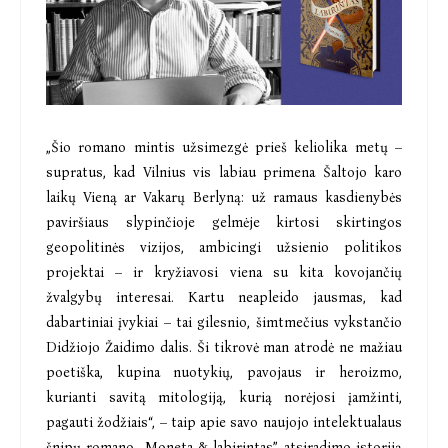
„Šio romano mintis užsimezgė prieš keliolika metų –
supratus, kad Vilnius vis labiau primena Šaltojo karo
laikų Vieną ar Vakarų Berlyną: už ramaus kasdienybės
paviršiaus slypinčioje gelmėje kirtosi skirtingos
geopolitinės vizijos, ambicingi užsienio politikos
projektai – ir kryžiavosi viena su kita kovojančių
žvalgybų interesai. Kartu neapleido jausmas, kad
dabartiniai įvykiai – tai gilesnio, šimtmečius vykstančio
Didžiojo Žaidimo dalis. Ši tikrovė man atrodė ne mažiau
poetiška, kupina nuotykių, pavojaus ir heroizmo,
kurianti savitą mitologiją, kurią norėjosi įamžinti,
pagauti žodžiais“, – taip apie savo naujojo intelektualaus
šnipų r
omano „Moneta & labirintas”
atsiradimo istoriją