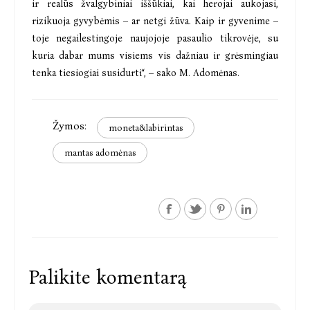
ir realūs žvalgybiniai iššūkiai, kai herojai aukojasi,
rizikuoja gyvybėmis – ar netgi žūva. Kaip ir gyvenime –
toje negailestingoje naujojoje pasaulio tikrovėje, su
kuria dabar mums visiems vis dažniau ir grėsmingiau
tenka tiesiogiai susidurti“, – sako M. Adomėnas.
Žymos:
moneta&labirintas
mantas adomėnas
Palikite komentarą