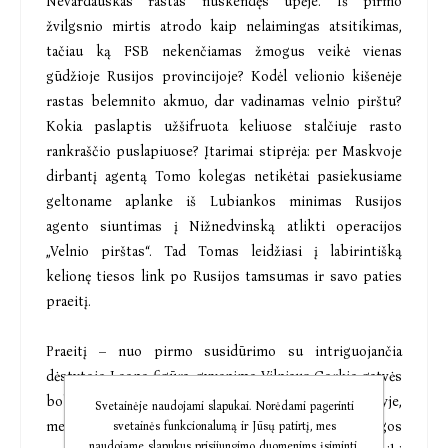
Nevardauskas rastas nuskendęs upėje. Iš pirmo
žvilgsnio mirtis atrodo kaip nelaimingas atsitikimas,
tačiau ką FSB nekenčiamas žmogus veikė vienas
gūdžioje Rusijos provincijoje? Kodėl velionio kišenėje
rastas belemnito akmuo, dar vadinamas velnio pirštu?
Kokia paslaptis užšifruota keliuose stalčiuje rasto
rankraščio puslapiuose? Įtarimai stiprėja: per Maskvoje
dirbantį agentą Tomo kolegas netikėtai pasiekusiame
geltoname aplanke iš Lubiankos minimas Rusijos
agento siuntimas į Nižnedvinską atlikti operacijos
„Velnio pirštas“. Tad Tomas leidžiasi į labirintišką
kelionę tiesos link po Rusijos tamsumas ir savo paties
praeitį.
Praeitį – nuo pirmo susidūrimo su intriguojančia
dėstytojo Leono figūra, gyvenimo Vilniaus Gorkio gatvės
bohemos kavinėse Nepriklausomybės priešaušryje,
Svetainėje naudojami slapukai. Norėdami pagerinti
medievistikos studijų, meilės be atsako mįslingos
svetainės funkcionalumą ir Jūsų patirtį, mes
naudojame slapukus prisijungimo duomenims įsiminti,