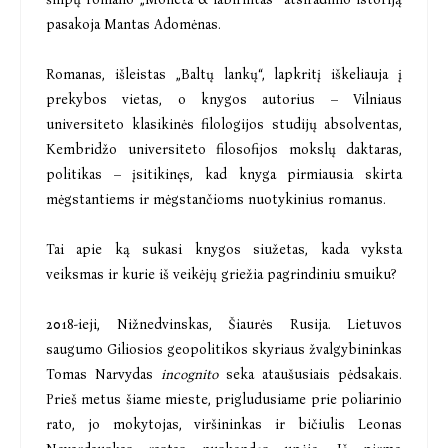
pasakoja Mantas Adomėnas.
Romanas, išleistas „Baltų lankų“, lapkritį iškeliauja į
prekybos vietas, o knygos autorius – Vilniaus
universiteto klasikinės filologijos studijų absolventas,
Kembridžo universiteto filosofijos mokslų daktaras,
politikas – įsitikinęs, kad knyga pirmiausia skirta
mėgstantiems ir mėgstančioms nuotykinius romanus.
Tai apie ką sukasi knygos siužetas, kada vyksta
veiksmas ir kurie iš veikėjų griežia pagrindiniu smuiku?
2018-ieji, Nižnedvinskas, Šiaurės Rusija. Lietuvos
saugumo Giliosios geopolitikos skyriaus žvalgybininkas
Tomas Narvydas
incognito
seka ataušusiais pėdsakais.
Prieš metus šiame mieste, prigludusiame prie poliarinio
rato, jo mokytojas, viršininkas ir bičiulis Leonas