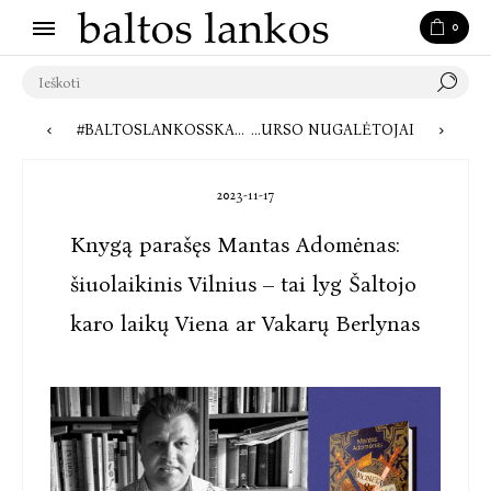
0
#BALTOSLANKOSSKAITO: YŌKO OGAWA „ATMINTIES POLICIJA“
PASKELBTI RAŠYTOJOS KRISTINOS SABALIAUSKAITĖS TRUMPOJO RAŠINIO „LITERATŪROS PAMOKA, APIE KURIĄ SVAJOČIAU“ KONKURSO NUGALĖTOJAI
2023-11-17
Knygą parašęs Mantas Adomėnas:
šiuolaikinis Vilnius – tai lyg Šaltojo
karo laikų Viena ar Vakarų Berlynas