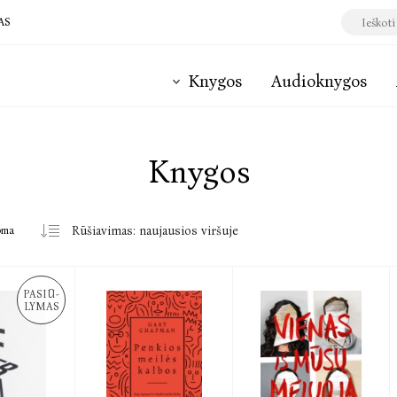
AS
Knygos
Audioknygos
Knygos
oma
PASIŪ-
LYMAS