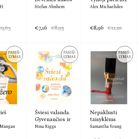
H.
Stefan Ahnhem
Alex Michaelides
9,63
€7,16
€8,95
€8,96
€11,20
PASIŪ-
PASIŪ-
PASIŪ-
LYMAS
LYMAS
LYMAS
irš
Šviesi valanda.
Nepaklusti
Gyvenančios ir
taisyklėms
 Mangan
Nina Riggs
Samantha Young