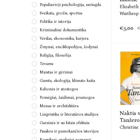
Populiarioji psichologija, saviugda
Elizabeth 
Sveikata, grožis, sportas
Winthrop
Politika ir istorija
€3,00
€
Kriminalinė dokumentika
Verslas, ekonomika, karjera
Žinynai, enciklopedijos, žodynai
Religija, filosofija
Tėvams
Maistas ir gėrimai
Gamta, ekologija, klimato kaita
Kelionės ir atostogos
Pomėgiai, žaidimai, pramogos
Menas ir architektūra
Naktis v
Lingvistika ir literatūros studijos
Tanžero
Garsinės ir su kitais efektais
Christine
Pasakos ir pamokančios istorijos
Komiksai, grafiniai romanai