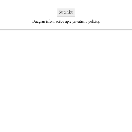
89
90
91
92
93
Sutinku
Daugiau informacijos apie privatumo politiką.