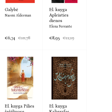
Galybė
El. knyga
Apleisties
Naomi Alderman
dienos
Elena Ferrante
€6,74
€10,78
€8,95
€11,19
El. knyga Pilies
El. knyga
šešėliuose
Kaligrafas