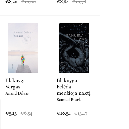
€8,20
€10,00
€8,84
€10,78
El. knyga
El. knyga
Vergas
Pelėda
medžioja naktį
Anand Dílvar
Samuel Bjørk
€5,23
€6,54
€10,54
€13,17