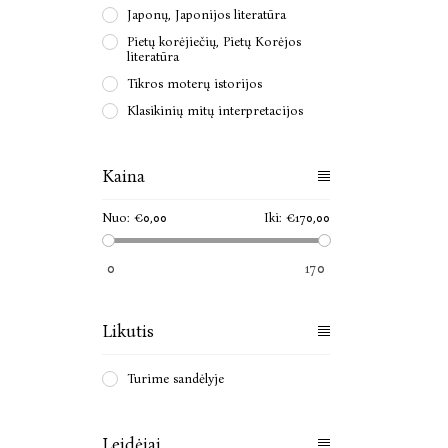
Japonų, Japonijos literatūra
Pietų korėjiečių, Pietų Korėjos
literatūra
Tikros moterų istorijos
Klasikinių mitų interpretacijos
Kaina
Nuo:
€0,00
Iki:
€170,00
0
170
Likutis
Turime sandėlyje
Leidėjai