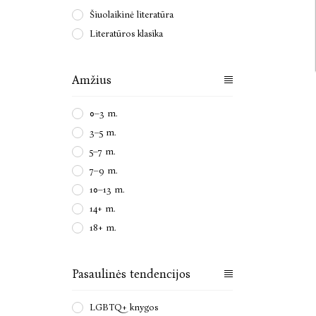
Šiuolaikinė literatūra
Literatūros klasika
Amžius
0–3 m.
3–5 m.
5–7 m.
7–9 m.
10–13 m.
14+ m.
18+ m.
Pasaulinės tendencijos
LGBTQ+ knygos