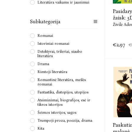
Literatūra vaikams ir jaunimui
Pasidary
žaisk: 3
Subkategorija
Živilė Ado
Romanai
€2,97
€
Istoriniai romanai
Detektyvai, trileriai, siaubo
literatūra
Drama
Rimtoji literatūra
Romantinė literatūra, meilės
romanai
Fantastika, distopijos, utopijos
Atsiminimai, biografijos, esė ir
tikros istorijos
Šeimos istorijos, sagos
Trumpoji proza, poezija, drama
Paskuti
Kita
malonė