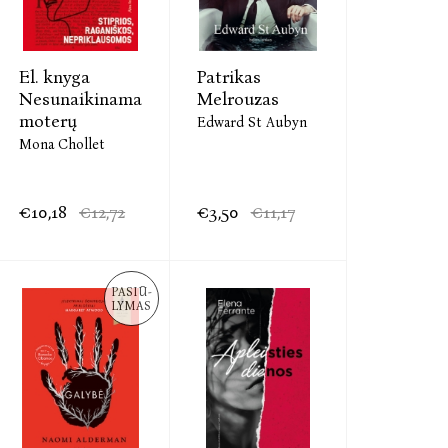
El. knyga
Patrikas
Nesunaikinama
Melrouzas
moterų
Edward St Aubyn
Mona Chollet
€10,18
€12,72
€3,50
€11,17
PASIŪ-
LYMAS