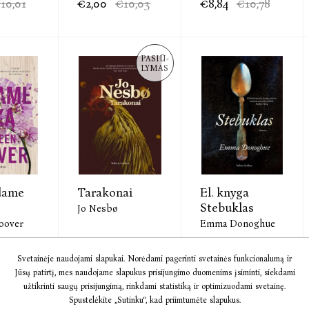
10,01
€2,00
€10,03
€8,84
€10,78
PASIŪ-
LYMAS
dame
Tarakonai
El. knyga
Stebuklas
Jo Nesbø
oover
Emma Donoghue
Svetainėje naudojami slapukai. Norėdami pagerinti svetainės funkcionalumą ir
9,63
€8,20
€10,00
€6,00
€7,50
Jūsų patirtį, mes naudojame slapukus prisijungimo duomenims įsiminti, siekdami
užtikrinti saugų prisijungimą, rinkdami statistiką ir optimizuodami svetainę.
Spustelėkite „Sutinku“, kad priimtumėte slapukus.