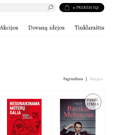
0
PREKĖS(-IŲ)
Akcijos
Dovanų idėjos
Tinklaraštis
Pagrindinis
|
Knygos
PASIŪ-
LYMAS