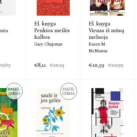
El. knyga
El. knyga
Penkios meilės
Vienas iš mūsų
nūta
kalbos
meluoja
Gary Chapman
Karen M.
McManus
9,63
€8,11
€10,14
€10,39
€12,99
PASIŪ-
PASIŪ-
LYMAS
LYMAS