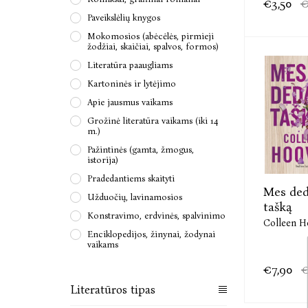
€3,50
€
Paveikslėlių knygos
Mokomosios (abėcėlės, pirmieji
žodžiai, skaičiai, spalvos, formos)
Literatūra paaugliams
Kartoninės ir lytėjimo
Apie jausmus vaikams
Grožinė literatūra vaikams (iki 14
m.)
Pažintinės (gamta, žmogus,
istorija)
Pradedantiems skaityti
Mes de
Užduočių, lavinamosios
tašką
Konstravimo, erdvinės, spalvinimo
Colleen H
Enciklopedijos, žinynai, žodynai
vaikams
€7,90
€
Literatūros tipas