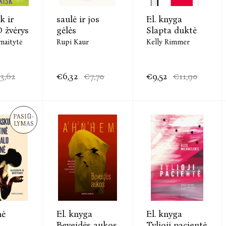
k ir
saulė ir jos
El. knyga
D žvėrys
gėlės
Slapta duktė
maitytė
Rupi Kaur
Kelly Rimmer
3,62
€6,32
€7,70
€9,52
€11,90
PASIŪ-
LYMAS
nė
El. knyga
El. knyga
Beveidės aukos
Tylioji pacientė