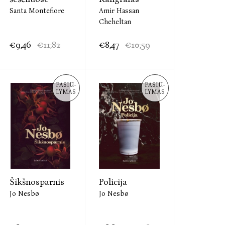
Santa Montefiore
Amir Hassan
Cheheltan
€9,46
€11,82
€8,47
€10,59
PASIŪ-
PASIŪ-
LYMAS
LYMAS
Šikšnosparnis
Policija
Jo Nesbø
Jo Nesbø