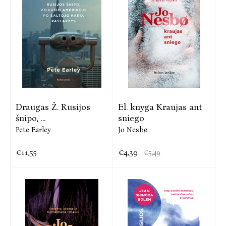
Draugas Ž. Rusijos
El. knyga Kraujas ant
šnipo, ...
sniego
Pete Earley
Jo Nesbø
€11,55
€4,39
€5,49