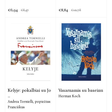
€6,94
€8,84
€8,47
€10,78
Kelyje: pokalbiai su Jo
Vasarnamis su baseinu
...
Herman Koch
Andrea Tornielli,
popiežius
Pranciškus