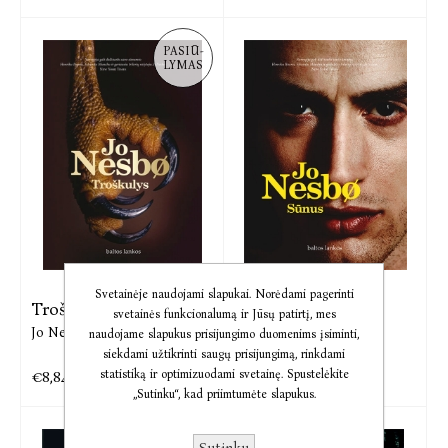
PASIŪ-
LYMAS
Svetainėje naudojami slapukai. Norėdami pagerinti
Troškulys
El. knyga Sūnus
svetainės funkcionalumą ir Jūsų patirtį, mes
Jo Nesbø
Jo Nesbø
naudojame slapukus prisijungimo duomenims įsiminti,
siekdami užtikrinti saugų prisijungimą, rinkdami
€8,84
€6,46
statistiką ir optimizuodami svetainę. Spustelėkite
€10,78
€8,07
„Sutinku“, kad priimtumėte slapukus.