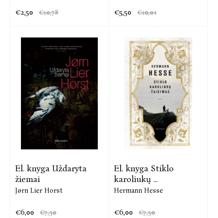
€2,50
€5,50
€10,78
€10,01
El. knyga Uždaryta
El. knyga Stiklo
žiemai
karoliukų ...
Jørn Lier Horst
Hermann Hesse
€6,00
€6,00
€7,50
€7,50