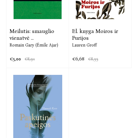
Meilutis: smauglio
El. knyga Moiros ir
vienatvė ...
Furijos
Romain Gary (Émile Ajar)
Lauren Groff
€5,00
€6,68
€8,91
€8,35