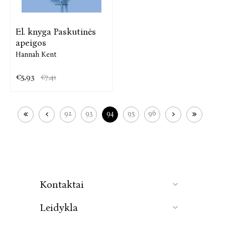
El. knyga Paskutinės
apeigos
Hannah Kent
€5,93
€7,41
92
93
94
95
96
Kontaktai
Leidykla