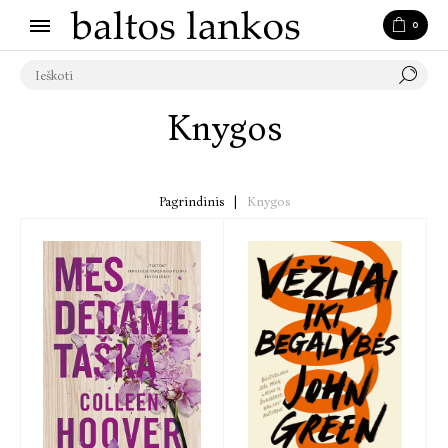
0
Knygos
Pagrindinis
|
Knygos