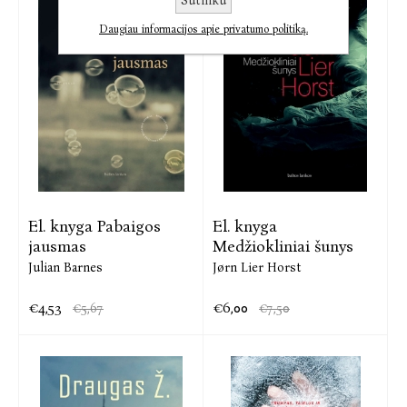
Sutinku
Daugiau informacijos apie privatumo politiką.
El. knyga Pabaigos
El. knyga
jausmas
Medžiokliniai šunys
Julian Barnes
Jørn Lier Horst
€4,53
€6,00
€5,67
€7,50