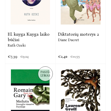
El. knyga Knyga laiko
Diktatorių moterys 2
būčiai
Diane Ducret
Ruth Ozeki
€7,39
€2,40
€9,24
€11,55
PASIŪ-
LYMAS