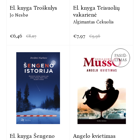
El. knyga Troškulys
El. knyga Teisuolių
vakarienė
Jo Nesbø
Algimantas Čekuolis
€6,46
€7,97
€8,07
€9,96
PASIŪ-
LYMAS
El. knyga Šengeno
Angelo kvietimas