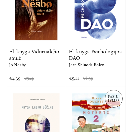
El. knyga Vidurnakčio
El. knyga Psichologijos
saulė
DAO
Jo Nesbø
Jean Shinoda Bolen
€4,39
€5,11
€5,49
€6,39
PASIŪ-
LYMAS