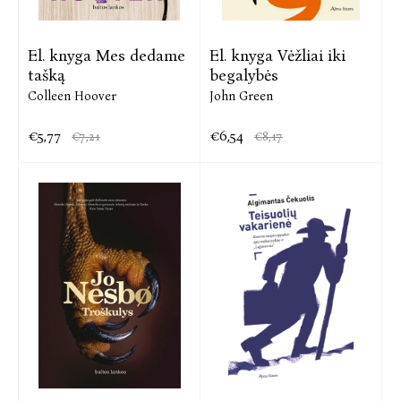
El. knyga Mes dedame
El. knyga Vėžliai iki
tašką
begalybės
Colleen Hoover
John Green
€5,77
€6,54
€7,21
€8,17