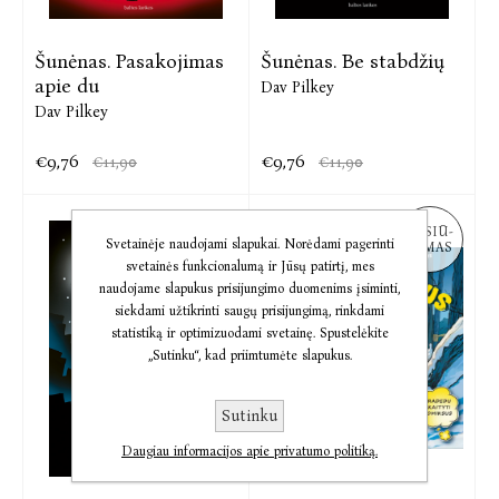
Šunėnas. Pasakojimas
Šunėnas. Be stabdžių
apie du
Dav Pilkey
Dav Pilkey
€9,76
€9,76
€11,90
€11,90
PASIŪ-
Svetainėje naudojami slapukai. Norėdami pagerinti
LYMAS
svetainės funkcionalumą ir Jūsų patirtį, mes
naudojame slapukus prisijungimo duomenims įsiminti,
siekdami užtikrinti saugų prisijungimą, rinkdami
statistiką ir optimizuodami svetainę. Spustelėkite
„Sutinku“, kad priimtumėte slapukus.
Sutinku
Daugiau informacijos apie privatumo politiką.