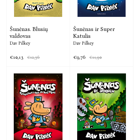
Šunėnas. Blusių
Šunėnas ir Super
valdovas
Katulis
Dav Pilkey
Dav Pilkey
€10,13
€9,76
€12,36
€11,90