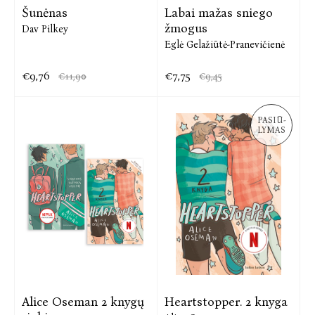
Šunėnas
Labai mažas sniego
žmogus
Dav Pilkey
Eglė Gelažiūtė-Pranevičienė
€9,76
€7,75
€11,90
€9,45
PASIŪ-
LYMAS
Alice Oseman 2 knygų
Heartstopper. 2 knyga