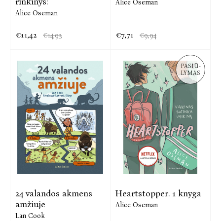
rinkinys:
Alice Oseman
Alice Oseman
€11,42
€7,71
€14,93
€9,94
PASIŪ-
LYMAS
24 valandos akmens
Heartstopper. 1 knyga
amžiuje
Alice Oseman
Lan Cook