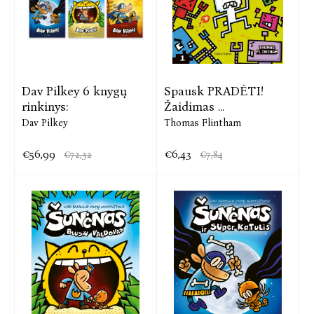
Dav Pilkey 6 knygų
Spausk PRADĖTI!
rinkinys:
Žaidimas ...
Dav Pilkey
Thomas Flintham
€56,99
€6,43
€72,32
€7,84