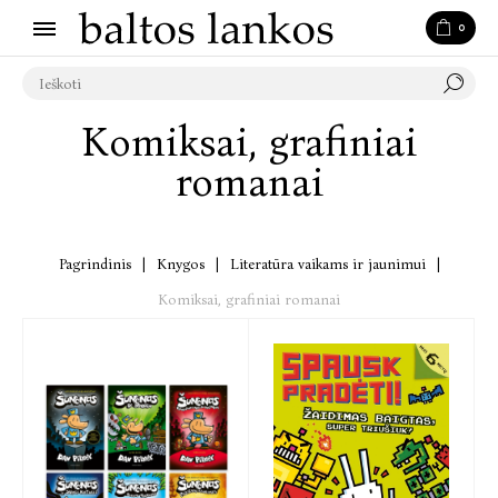
0
Komiksai, grafiniai
romanai
Pagrindinis
|
Knygos
|
Literatūra vaikams ir jaunimui
|
Komiksai, grafiniai romanai