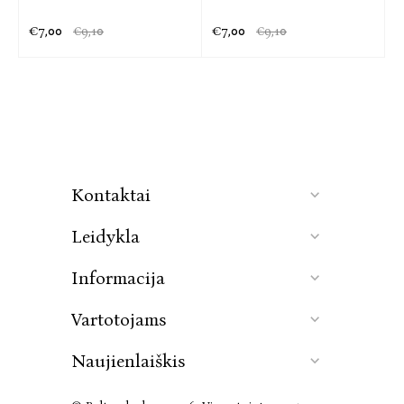
€7,00
€7,00
€9,10
€9,10
Kontaktai
Leidykla
Informacija
Vartotojams
Naujienlaiškis