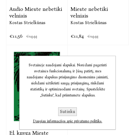
Audio Mieste nebetiki
Mieste nebetiki
velniais
velniais
Kostas Strielkūnas
Kostas Strielkūnas
€11,56
€11,84
€14,44
€14,44
Svetainėje naudojami slapukai. Norėdami pagerinti
svetainės funkcionalumą ir Jūsų patirtį, mes
naudojame slapukus prisijungimo duomenims įsiminti,
siekdami užtikrinti saugų prisijungimą, rinkdami
statistiką ir optimizuodami svetainę. Spustelėkite
„Sutinku“, kad priimtumėte slapukus.
Sutinku
Daugiau informacijos apie privatumo politiką.
El. knyga Mieste