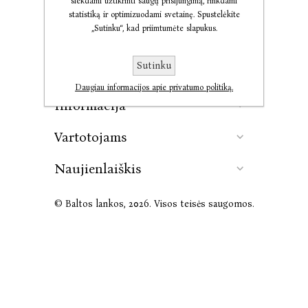
siekdami užtikrinti saugų prisijungimą, rinkdami
statistiką ir optimizuodami svetainę. Spustelėkite
„Sutinku“, kad priimtumėte slapukus.
Kontaktai
Sutinku
Leidykla
Daugiau informacijos apie privatumo politiką.
Informacija
Vartotojams
Naujienlaiškis
© Baltos lankos, 2026. Visos teisės saugomos.