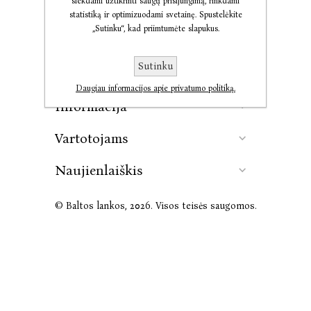
siekdami užtikrinti saugų prisijungimą, rinkdami
statistiką ir optimizuodami svetainę. Spustelėkite
„Sutinku“, kad priimtumėte slapukus.
Kontaktai
Sutinku
Leidykla
Daugiau informacijos apie privatumo politiką.
Informacija
Vartotojams
Naujienlaiškis
© Baltos lankos, 2026. Visos teisės saugomos.