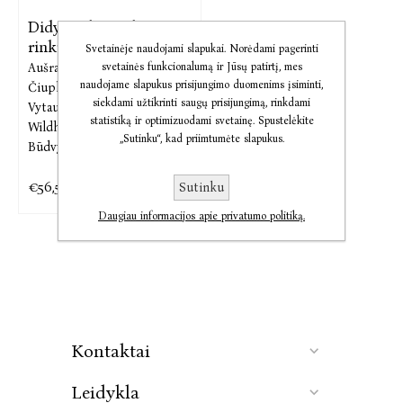
Didysis džyru džyru
rinkinys –
Svetainėje naudojami slapukai. Norėdami pagerinti
Aušra Žičkienė,
Dovydas
svetainės funkcionalumą ir Jūsų patirtį, mes
naudojame slapukus prisijungimo duomenims įsiminti,
Čiuplys,
Tel Coelho,
siekdami užtikrinti saugų prisijungimą, rinkdami
Vytautas Leistrumas,
Eglė
statistiką ir optimizuodami svetainę. Spustelėkite
Wildheart,
Skirmantė
„Sutinku“, kad priimtumėte slapukus.
Būdvytė,
Gabjota Alūzaitė
€56,53
€70,72
Sutinku
Daugiau informacijos apie privatumo politiką.
Kontaktai
Leidykla