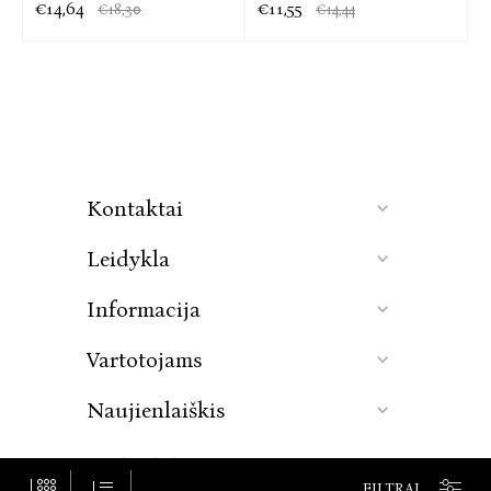
€14,64
€11,55
€18,30
€14,44
Kontaktai
Leidykla
Informacija
Vartotojams
Naujienlaiškis
© Baltos lankos, 2026. Visos teisės saugomos.
FILTRAI