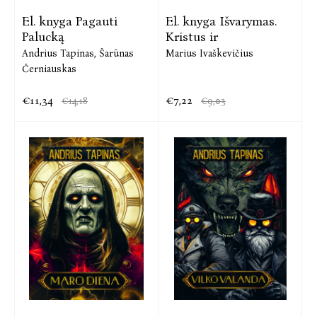
El. knyga Pagauti
El. knyga Išvarymas.
Palucką
Kristus ir
Andrius Tapinas,
Šarūnas
Marius Ivaškevičius
Černiauskas
€11,34
€7,22
€14,18
€9,03