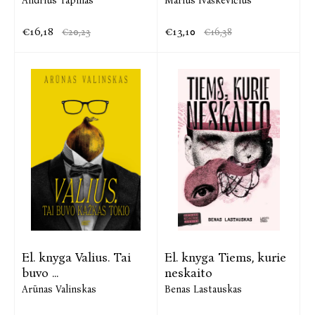
Andrius Tapinas
Marius Ivaškevičius
€16,18
€13,10
€20,23
€16,38
El. knyga Valius. Tai
El. knyga Tiems, kurie
buvo ...
neskaito
Arūnas Valinskas
Benas Lastauskas