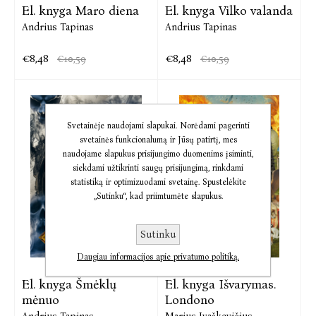
El. knyga Maro diena
El. knyga Vilko valanda
Andrius Tapinas
Andrius Tapinas
€8,48
€8,48
€10,59
€10,59
Svetainėje naudojami slapukai. Norėdami pagerinti
svetainės funkcionalumą ir Jūsų patirtį, mes
naudojame slapukus prisijungimo duomenims įsiminti,
siekdami užtikrinti saugų prisijungimą, rinkdami
statistiką ir optimizuodami svetainę. Spustelėkite
„Sutinku“, kad priimtumėte slapukus.
Sutinku
Daugiau informacijos apie privatumo politiką.
El. knyga Šmėklų
El. knyga Išvarymas.
mėnuo
Londono