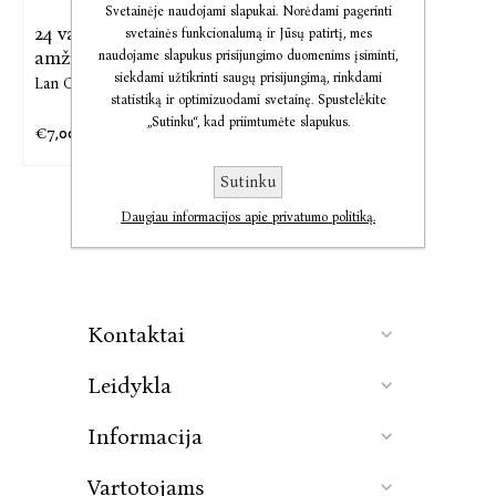
Svetainėje naudojami slapukai. Norėdami pagerinti
24 valandos akmens
svetainės funkcionalumą ir Jūsų patirtį, mes
amžiuje
naudojame slapukus prisijungimo duomenims įsiminti,
siekdami užtikrinti saugų prisijungimą, rinkdami
Lan Cook
statistiką ir optimizuodami svetainę. Spustelėkite
„Sutinku“, kad priimtumėte slapukus.
€7,00
€9,10
Sutinku
Daugiau informacijos apie privatumo politiką.
Kontaktai
Leidykla
Informacija
Vartotojams