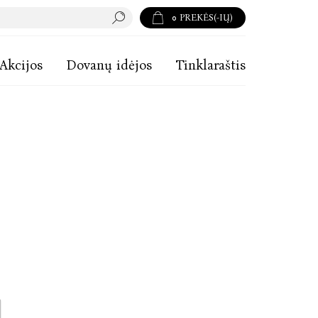
0
PREKĖS(-IŲ)
Akcijos
Dovanų idėjos
Tinklaraštis