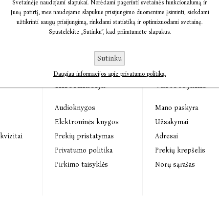
Svetainėje naudojami slapukai. Norėdami pagerinti svetainės funkcionalumą ir
Jūsų patirtį, mes naudojame slapukus prisijungimo duomenims įsiminti, siekdami
užtikrinti saugų prisijungimą, rinkdami statistiką ir optimizuodami svetainę.
Spustelėkite „Sutinku“, kad priimtumėte slapukus.
Sutinku
Daugiau informacijos apie privatumo politiką.
Informacija
Vartotojams
Audioknygos
Mano paskyra
s
Elektroninės knygos
Užsakymai
kvizitai
Prekių pristatymas
Adresai
Privatumo politika
Prekių krepšelis
Pirkimo taisyklės
Norų sąrašas