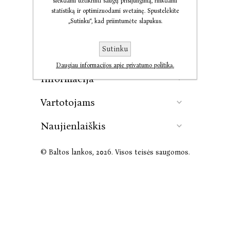
siekdami užtikrinti saugų prisijungimą, rinkdami
statistiką ir optimizuodami svetainę. Spustelėkite
„Sutinku“, kad priimtumėte slapukus.
Kontaktai
Sutinku
Leidykla
Daugiau informacijos apie privatumo politiką.
Informacija
Vartotojams
Naujienlaiškis
© Baltos lankos, 2026. Visos teisės saugomos.