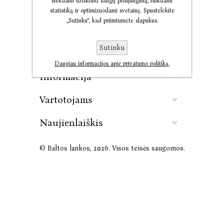
siekdami užtikrinti saugų prisijungimą, rinkdami
statistiką ir optimizuodami svetainę. Spustelėkite
„Sutinku“, kad priimtumėte slapukus.
Kontaktai
Sutinku
Leidykla
Daugiau informacijos apie privatumo politiką.
Informacija
Vartotojams
Naujienlaiškis
© Baltos lankos, 2026. Visos teisės saugomos.