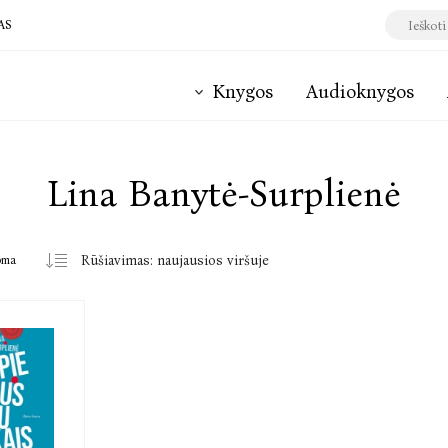
AS
Knygos
Audioknygos
Lina Banytė-Surplienė
oma