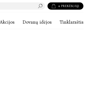
0
PREKĖS(-IŲ)
Akcijos
Dovanų idėjos
Tinklaraštis