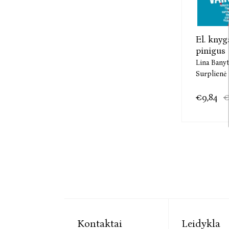
El. knyg
pinigus s
Lina Banyt
Surplienė
€9,84
€
Kontaktai
Leidykla