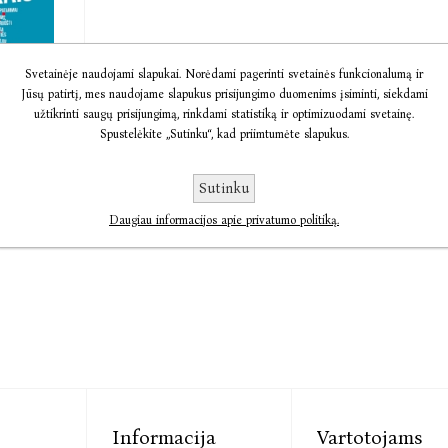
a Apie
Svetainėje naudojami slapukai. Norėdami pagerinti svetainės funkcionalumą ir
Jūsų patirtį, mes naudojame slapukus prisijungimo duomenims įsiminti, siekdami
u ...
užtikrinti saugų prisijungimą, rinkdami statistiką ir optimizuodami svetainę.
ė-
Spustelėkite „Sutinku“, kad priimtumėte slapukus.
12,30
Sutinku
Daugiau informacijos apie privatumo politiką.
Informacija
Vartotojams