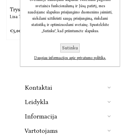
svetainės funkcionalumą ir Jūsų patirtį, mes
Trys moterys
naudojame slapukus prisijungimo duomenims įsiminti,
Lisa Taddeo
siekdami užtikrinti saugų prisijungimą, rinkdami
statistiką ir optimizuodami svetainę. Spustelėkite
€5,00
€11,17
„Sutinku“, kad priimtumėte slapukus.
Sutinku
Daugiau informacijos apie privatumo politiką.
Kontaktai
Leidykla
Informacija
Vartotojams