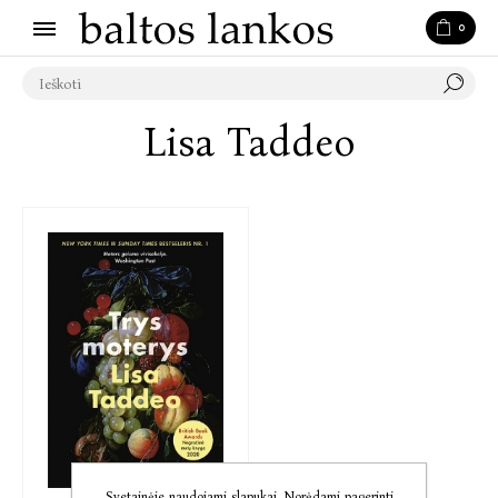
0
Lisa Taddeo
Svetainėje naudojami slapukai. Norėdami pagerinti