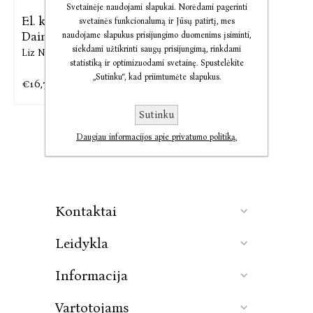
Svetainėje naudojami slapukai. Norėdami pagerinti
El. knyga Keistoji Selė
svetainės funkcionalumą ir Jūsų patirtį, mes
Daimond
naudojame slapukus prisijungimo duomenims įsiminti,
siekdami užtikrinti saugų prisijungimą, rinkdami
Liz Nugent
statistiką ir optimizuodami svetainę. Spustelėkite
„Sutinku“, kad priimtumėte slapukus.
€16,79
€20,99
Sutinku
Daugiau informacijos apie privatumo politiką.
Kontaktai
Leidykla
Informacija
Vartotojams