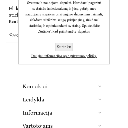
Svetainėje naudojami slapukai. Norėdami pagerinti
El. knyga Atrask savo
svetainės funkcionalumą ir Jūsų patirtį, mes
stichiją
naudojame slapukus prisijungimo duomenims įsiminti,
siekdami užtikrinti saugų prisijungimą, rinkdami
Ken Robinson,
Lou Aronica
statistiką ir optimizuodami svetainę. Spustelėkite
„Sutinku“, kad priimtumėte slapukus.
€7,15
€8,94
Sutinku
Daugiau informacijos apie privatumo politiką.
Kontaktai
Leidykla
Informacija
Vartotojams