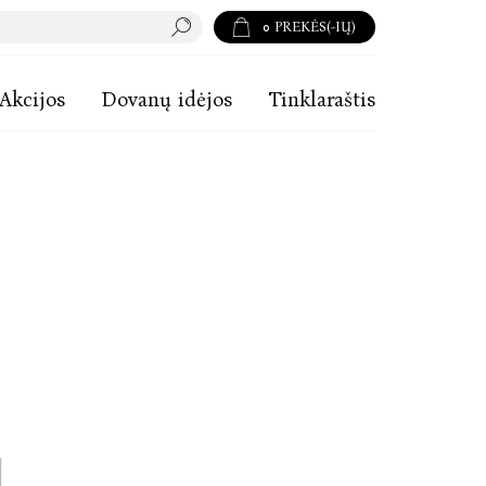
0
PREKĖS(-IŲ)
Akcijos
Dovanų idėjos
Tinklaraštis