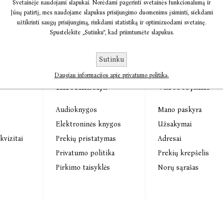
Svetainėje naudojami slapukai. Norėdami pagerinti svetainės funkcionalumą ir
Jūsų patirtį, mes naudojame slapukus prisijungimo duomenims įsiminti, siekdami
užtikrinti saugų prisijungimą, rinkdami statistiką ir optimizuodami svetainę.
Spustelėkite „Sutinku“, kad priimtumėte slapukus.
Sutinku
Daugiau informacijos apie privatumo politiką.
Informacija
Vartotojams
Audioknygos
Mano paskyra
s
Elektroninės knygos
Užsakymai
kvizitai
Prekių pristatymas
Adresai
Privatumo politika
Prekių krepšelis
Pirkimo taisyklės
Norų sąrašas