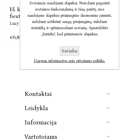
Svetainėje naudojami slapukai. Norėdami pagerinti
El. knyga Vidurnakčio
svetainės funkcionalumą ir Jūsų patirtį, mes
fiesta
naudojame slapukus prisijungimo duomenims įsiminti,
siekdami užtikrinti saugų prisijungimą, rinkdami
Lucy Foley
statistiką ir optimizuodami svetainę. Spustelėkite
„Sutinku“, kad priimtumėte slapukus.
€6,85
€8,56
Sutinku
Daugiau informacijos apie privatumo politiką.
Kontaktai
Leidykla
Informacija
Vartotojams