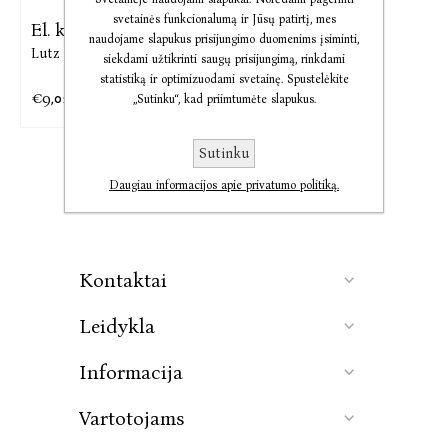
svetainės funkcionalumą ir Jūsų patirtį, mes
El. knyga Kruzas
naudojame slapukus prisijungimo duomenims įsiminti,
Lutz Seiler
siekdami užtikrinti saugų prisijungimą, rinkdami
statistiką ir optimizuodami svetainę. Spustelėkite
€9,01
€11,27
„Sutinku“, kad priimtumėte slapukus.
Sutinku
Daugiau informacijos apie privatumo politiką.
Kontaktai
Leidykla
Informacija
Vartotojams