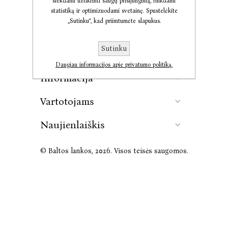
siekdami užtikrinti saugų prisijungimą, rinkdami
statistiką ir optimizuodami svetainę. Spustelėkite
„Sutinku“, kad priimtumėte slapukus.
Kontaktai
Sutinku
Leidykla
Daugiau informacijos apie privatumo politiką.
Informacija
Vartotojams
Naujienlaiškis
© Baltos lankos, 2026. Visos teisės saugomos.