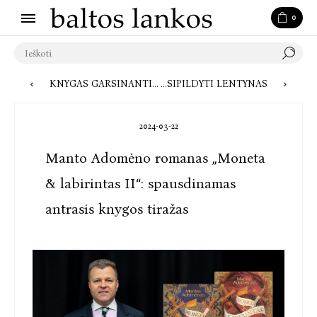
0
KNYGAS GARSINANTIS AKTORIUS JURGIS DAMAŠEVIČIUS: TAI TAPYBA BALSU SU LABAI GRIEŽTOMIS TAISYKLĖMIS
JAPONŲ IR JAPONIJOS LITERATŪRA JŪSŲ DĖMESIUI: KUO VERTA PASIPILDYTI LENTYNAS?
2024-03-22
Manto Adomėno romanas „Moneta
& labirintas II“: spausdinamas
antrasis knygos tiražas