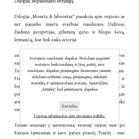
Dilogija, nepaliekanti abejingų
Dilogija „Moneta & labirintas“ pasakoja apie regiono ar
net pasaulio mastu svarbias šiandienos Didžiojo
Žaidimo peripetijas, giluminę gėrio ir blogio kovą,
lemiančią, kur link suks istorija.
2018-ieji, Nižnedvinskas, Šiaurės Rusija. Lietuvos
Svetainėje naudojami slapukai. Norėdami pagerinti
saugumo Giliosios geopolitikos skyriaus žvalgybininkas
svetainės funkcionalumą ir Jūsų patirtį, mes
Tomas Narvydas
incognito
seka ataušusiais pėdsakais.
naudojame slapukus prisijungimo duomenims įsiminti,
siekdami užtikrinti saugų prisijungimą, rinkdami
Prieš metus šiame mieste jo mokytojas, viršininkas ir
statistiką ir optimizuodami svetainę. Spustelėkite
bičiulis Leonas Nevardauskas rastas nuskendęs upėje. Iš
„Sutinku“, kad priimtumėte slapukus.
pirmo žvilgsnio mirtis atrodo kaip nelaimingas
atsitikimas, tačiau ką FSB nekenčiamas žmogus veikė
Sutinku
vienas gūdžioje Rusijos provincijoje?
Daugiau informacijos apie privatumo politiką.
Tomas leidžiasi į labirintišką kelionę tiesos link po
Rusijos tamsumas ir savo paties praeitį. Praeitį – nuo