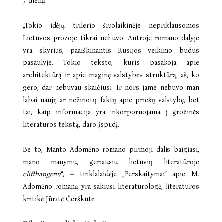
7 dieną.
„Tokio idėjų trilerio šiuolaikinėje nepriklausomos
Lietuvos prozoje tikrai nebuvo. Antroje romano dalyje
yra skyrius, paaiškinantis Rusijos veikimo būdus
pasaulyje. Tokio teksto, kuris pasakoja apie
architektūrą ir apie maginę valstybės struktūrą, aš, ko
gero, dar nebuvau skaičiusi. Ir nors jame nebuvo man
labai naujų ar nežinotų faktų apie priešų valstybę, bet
tai, kaip informacija yra inkorporuojama į grožinės
literatūros tekstą, daro įspūdį.
Be to, Manto Adomėno romano pirmoji dalis baigiasi,
mano manymu, geriausiu lietuvių literatūroje
cliffhangeriu
“, – tinklalaidėje „Perskaitymai“ apie M.
Adomėno romaną yra sakiusi literatūrologė, literatūros
kritikė Jūratė Čerškutė.