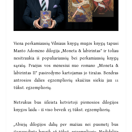
Viena perkamiausių Vilniaus knygų mugės knygų tapusi
Manto Adomėno dilogija „Moneta & labirintas“ ir toliau
nesitraukia iš populiariausių bei perkamiausių knygų
sąrašų. Praėjus vos mėnesiui nuo romano „Moneta &
labirintas II“ pasirodymo kartojamas jo tiražas. Bendras
antrosios dalies egzempliorių skaičius siekia jau 11
tūkst. egzempliorių.
Netrukus bus išleista ketvirtoji pirmosios dilogijos
knygos laida – iš viso beveik 15 tūkst. egzempliorių.
„Abiejų dilogijos dalių per mažiau nei pusmetį bus
išspausdinta beveik 26 tūkst. egzempliorių. Nedidelėje