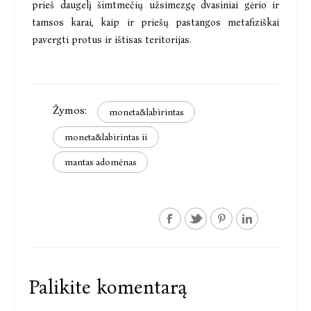
prieš daugelį šimtmečių užsimezgę dvasiniai gėrio ir
tamsos karai, kaip ir priešų pastangos metafiziškai
pavergti protus ir ištisas teritorijas.
Žymos:
moneta&labirintas
moneta&labirintas ii
mantas adomėnas
Palikite komentarą