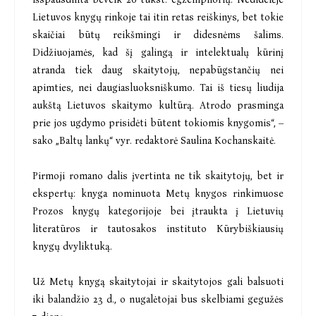
Lietuvos knygų rinkoje tai itin retas reiškinys, bet tokie
skaičiai būtų reikšmingi ir didesnėms šalims.
Didžiuojamės, kad šį galingą ir intelektualų kūrinį
atranda tiek daug skaitytojų, nepabūgstančių nei
apimties, nei daugiasluoksniškumo. Tai iš tiesų liudija
aukštą Lietuvos skaitymo kultūrą. Atrodo prasminga
prie jos ugdymo prisidėti būtent tokiomis knygomis“, –
sako „Baltų lankų“ vyr. redaktorė Saulina Kochanskaitė.
Pirmoji romano dalis įvertinta ne tik skaitytojų, bet ir
ekspertų: knyga nominuota Metų knygos rinkimuose
Prozos knygų kategorijoje bei įtraukta į Lietuvių
literatūros ir tautosakos instituto Kūrybiškiausių
knygų dvyliktuką.
Už Metų knygą skaitytojai ir skaitytojos gali balsuoti
iki balandžio 23 d., o nugalėtojai bus skelbiami gegužės