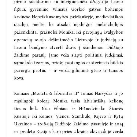
pirmo susidūrimo su intriguojančia dėstytojo Leono
figūra, gyvenimo Vilniaus Gorkio gatvės bohemos
kavinėse Nepriklausomybės priešaušryje, medievistikos
studijų, meilės be atsako mįslingos melancholijos
paženklintai gražuolei Monikai iki pavojingų žvalgybos
operacijų 10-ojo dešimtmečio Lietuvoje ir jųdviejų su
Leonu bandymo atverti duris į šiandienos Didžiojo
Žaidimo pasaulį. Jame veša slapti politiniai judėjimai,
sąmokslo teorijos, priešų pastangos ezoteriniais būdais
pavergti protus – ir verda giluminė gėrio ir tamsos
kova.
Romane „Moneta & labirintas II“ Tomas Narvydas ir jo
mįslingoji kolegė Monika tęsia labirintišką kelionę
tiesos link. Nuo Vilniaus ir Nižnedvinsko Šiaurės
Rusijoje iki Romos, Vienos, Stambulo, Kijevo ir Rytų
Ukrainos – 2018-ųjų Didžiojo Žaidimo pasaulyje ir 2014
m. pradėto Rusijos karo prieš Ukrainą akivaizdoje verda