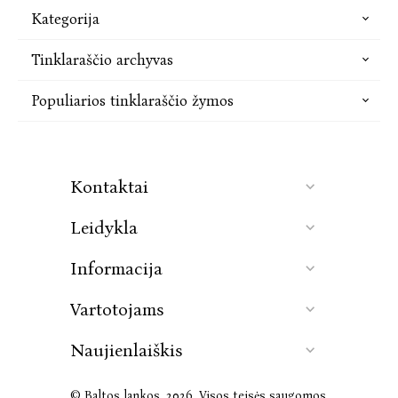
Kategorija
Tinklaraščio archyvas
Populiarios tinklaraščio žymos
Kontaktai
Leidykla
Informacija
Vartotojams
Naujienlaiškis
© Baltos lankos, 2026. Visos teisės saugomos.