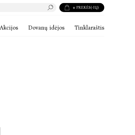
0
PREKĖS(-IŲ)
Akcijos
Dovanų idėjos
Tinklaraštis