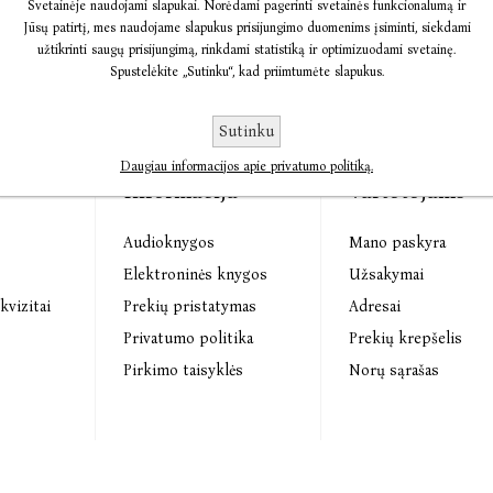
Svetainėje naudojami slapukai. Norėdami pagerinti svetainės funkcionalumą ir
Jūsų patirtį, mes naudojame slapukus prisijungimo duomenims įsiminti, siekdami
užtikrinti saugų prisijungimą, rinkdami statistiką ir optimizuodami svetainę.
Spustelėkite „Sutinku“, kad priimtumėte slapukus.
Sutinku
Daugiau informacijos apie privatumo politiką.
Informacija
Vartotojams
Audioknygos
Mano paskyra
s
Elektroninės knygos
Užsakymai
kvizitai
Prekių pristatymas
Adresai
Privatumo politika
Prekių krepšelis
Pirkimo taisyklės
Norų sąrašas