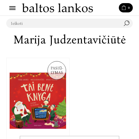
0
Marija Judzentavičiūtė
PASIŪ-
LYMAS