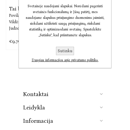
Svetainėje naudojami slapukai. Norėdami pagerinti
Tai bent knyga
svetainės funkcionalumą ir Jūsų patirtį, mes
Povilas Laurinkus,
Mykolas
naudojame slapukus prisijungimo duomenims įsiminti,
Vildžiūnas,
Marija
siekdami užtikrinti saugų prisijungimą, rinkdami
Judzentavičiūtė
statistiką ir optimizuodami svetainę. Spustelėkite
„Sutinku“, kad priimtumėte slapukus.
€9,76
€11,90
Sutinku
Daugiau informacijos apie privatumo politiką.
Kontaktai
Leidykla
Informacija