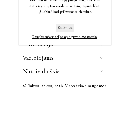
siekdami užtikrinti saugų prisijungimą, rinkdami
statistiką ir optimizuodami svetainę. Spustelėkite
„Sutinku“, kad priimtumėte slapukus.
Kontaktai
Sutinku
Leidykla
Daugiau informacijos apie privatumo politiką.
Informacija
Vartotojams
Naujienlaiškis
© Baltos lankos, 2026. Visos teisės saugomos.