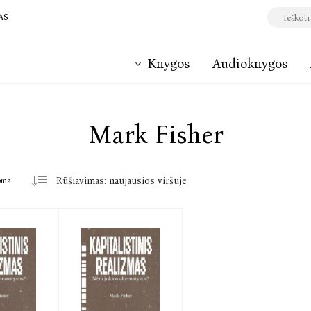
AS
Knygos
Audioknygos
Mark Fisher
oma