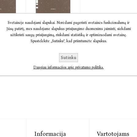
El. knyga
Svetainėje naudojami slapukai. Norėdami pagerinti svetainės funkcionalumą ir
Jūsų patirtį, mes naudojame slapukus prisijungimo duomenims įsiminti, siekdami
stinis
Kapitalistinis ...
užtikrinti saugų prisijungimą, rinkdami statistiką ir optimizuodami svetainę.
s.
Mark Fisher
Spustelėkite „Sutinku“, kad priimtumėte slapukus.
er
9,14
€9,63
€12,04
Sutinku
Daugiau informacijos apie privatumo politiką.
Informacija
Vartotojams