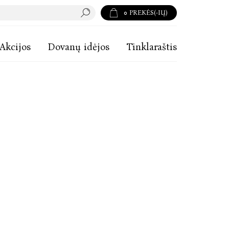
0
PREKĖS(-IŲ)
Akcijos
Dovanų idėjos
Tinklaraštis