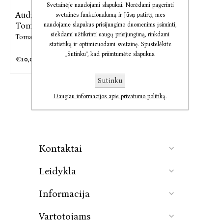
Svetainėje naudojami slapukai. Norėdami pagerinti
Audio Domas ir
svetainės funkcionalumą ir Jūsų patirtį, mes
Tomas. ...
naudojame slapukus prisijungimo duomenims įsiminti,
siekdami užtikrinti saugų prisijungimą, rinkdami
Tomas Dirgėla
statistiką ir optimizuodami svetainę. Spustelėkite
„Sutinku“, kad priimtumėte slapukus.
€10,01
€12,51
Sutinku
Daugiau informacijos apie privatumo politiką.
Kontaktai
Leidykla
Informacija
Vartotojams