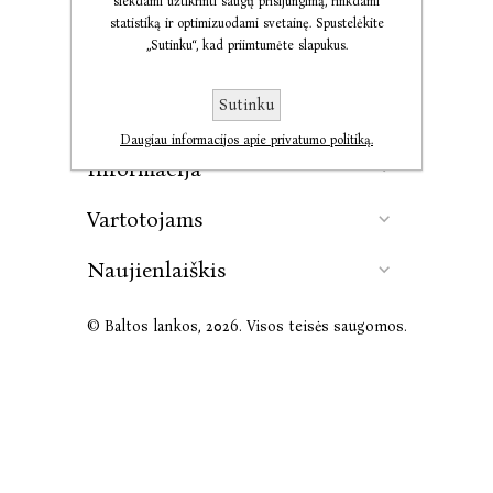
siekdami užtikrinti saugų prisijungimą, rinkdami
statistiką ir optimizuodami svetainę. Spustelėkite
„Sutinku“, kad priimtumėte slapukus.
Kontaktai
Sutinku
Leidykla
Daugiau informacijos apie privatumo politiką.
Informacija
Vartotojams
Naujienlaiškis
© Baltos lankos, 2026. Visos teisės saugomos.