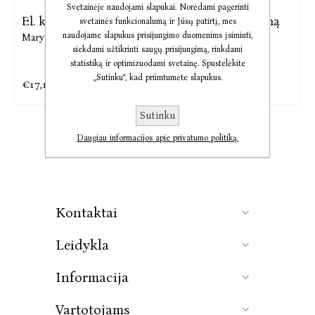
Svetainėje naudojami slapukai. Norėdami pagerinti
El. knyga Varnų Ežeras
El. knyga Prieš pirmą
svetainės funkcionalumą ir Jūsų patirtį, mes
sniegą
naudojame slapukus prisijungimo duomenims įsiminti,
Mary Lawson
siekdami užtikrinti saugų prisijungimą, rinkdami
Mary Lawson
statistiką ir optimizuodami svetainę. Spustelėkite
„Sutinku“, kad priimtumėte slapukus.
€17,16
€15,25
€21,45
€19,06
Sutinku
Daugiau informacijos apie privatumo politiką.
Kontaktai
Leidykla
Informacija
Vartotojams