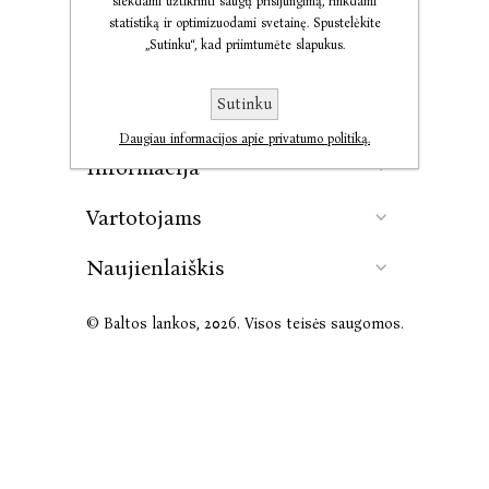
siekdami užtikrinti saugų prisijungimą, rinkdami
statistiką ir optimizuodami svetainę. Spustelėkite
„Sutinku“, kad priimtumėte slapukus.
Kontaktai
Sutinku
Leidykla
Daugiau informacijos apie privatumo politiką.
Informacija
Vartotojams
Naujienlaiškis
© Baltos lankos, 2026. Visos teisės saugomos.