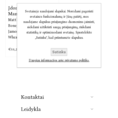
Įdomusis pasaulis.
Svetainėje naudojami slapukai. Norėdami pagerinti
Mano pirmoji
svetainės funkcionalumą ir Jūsų patirtį, mes
Matthew Oldham,
Emily
naudojame slapukus prisijungimo duomenims įsiminti,
Bone,
Alex Frith,
Alice
siekdami užtikrinti saugų prisijungimą, rinkdami
James,
Minna Lacey,
Abigail
statistiką ir optimizuodami svetainę. Spustelėkite
Wheatley
„Sutinku“, kad priimtumėte slapukus.
€11,28
€13,76
Sutinku
Daugiau informacijos apie privatumo politiką.
Kontaktai
Leidykla