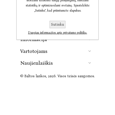
siekdami užtikrinti saugų prisijungimą, rinkdami
statistiką ir optimizuodami svetainę. Spustelėkite
„Sutinku“, kad priimtumėte slapukus.
Kontaktai
Sutinku
Leidykla
Daugiau informacijos apie privatumo politiką.
Informacija
Vartotojams
Naujienlaiškis
© Baltos lankos, 2026. Visos teisės saugomos.