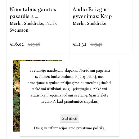
Nuostabus gamtos
Audio Raizgus
pasaulis 2 ...
gyvenimas: Kaip
Merlin Sheldrake,
Patrik
Merlin Sheldrake
Svensson
€16,02
€12,32
€25,98
€15,40
Svetainėje naudojami slapukai. Norėdami pagerinti
svetainės funkcionalumą ir Jūsų patirtį, mes
naudojame slapukus prisijungimo duomenims įsiminti,
siekdami užtikrinti saugų prisijungimą, rinkdami
statistiką ir optimizuodami svetainę. Spustelėkite
„Sutinku“, kad priimtumėte slapukus.
Sutinku
Daugiau informacijos apie privatumo politiką.