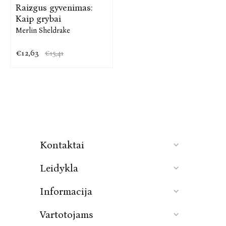
Raizgus gyvenimas:
Kaip grybai
Merlin Sheldrake
€12,63
€15,41
Kontaktai
Leidykla
Informacija
Vartotojams