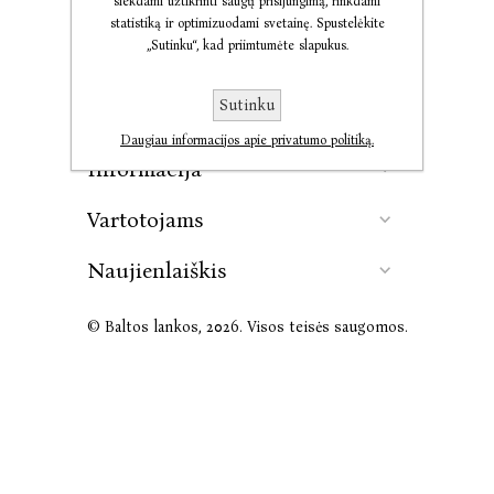
siekdami užtikrinti saugų prisijungimą, rinkdami
statistiką ir optimizuodami svetainę. Spustelėkite
„Sutinku“, kad priimtumėte slapukus.
Kontaktai
Sutinku
Leidykla
Daugiau informacijos apie privatumo politiką.
Informacija
Vartotojams
Naujienlaiškis
© Baltos lankos, 2026. Visos teisės saugomos.