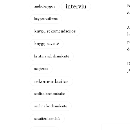
interviu
P
audioknygos
d
knygos vaikams
A
knygų rekomendacijos
b
p
knygų savaitė
d
kristina sabaliauskaitė
D
naujienos
„
rekomendacijos
saulina kochanskaite
saulina kochanskaitė
savaitės laimikis