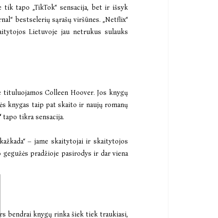
 tik tapo „TikTok“ sensacija, bet ir išsyk
al“ bestselerių sąrašų viršūnes. „Netflix“
kaitytojos Lietuvoje jau netrukus sulauks
e tituluojamos Colleen Hoover. Jos knygų
rės knygas taip pat skaito ir naujų romanų
“
tapo tikra sensacija.
kažkada“
– jame skaitytojai ir skaitytojos
o gegužės pradžioje pasirodys ir dar viena
s bendrai knygų rinka šiek tiek traukiasi,