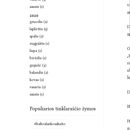
v
sausis (1)
a
2020
gruodis (2)
D
lapkritis (5)
a
spalis (2)
rugpjūtis (1)
O
liepa (1)
„
birželis (1)
r
gegužė (3)
s
balandis (2)
l
kovas (2)
vasaris (2)
D
sausis (1)
H
Populiarios tinklaraščio žymos
H
#baltoslankosskaito
n