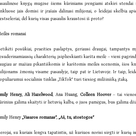
asaulinėse knygų mugėse šiems kūriniams įrengiami atskiri stendai ir
inkluose jais domisi ir įrašais dalinasi milijonai, o leidėjai skelbia ap
estseleriai, dėl kurių visas pasaulis kraustosi iš proto?
eilės romanai
etikėti posūkiai, praeities paslaptys, geriausi draugai, tampantys my
esuderinamiausių charakterių įsiplieskianti karšta meilė – vieni pagrin
augiau ar mažiau pikantiškomis ir karštomis meilės scenomis, šios kn
ilijonams žmonių visame pasaulyje, taip pat ir Lietuvoje. Ir taip, lei
opuliarumui socialinis tinklas „TikTok“ turi tiesiog milžinišką įtaką.
mily Henry,
Ali Hazelwood
,
Ana Huang
,
Colleen Hoover
– tai vieno
ūrinius galima skaityti ir lietuvių kalba, o juos pamėgus, bus galima dž
mily Henry
„Vasaros romanas“
,
„Aš, tu, atostogos“
erojai, su kuriais lengva tapatintis, už kuriuos norisi sirgti ir kurių i