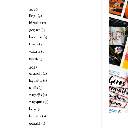
2026
liepa (3)
birželis (2)
gegužė (1)
balandis (5)
kovas (3)
vasaris (9)
sausis (3)
2025
gruodis (2)
lapkritis (1)
spalis (5)
rugsėjis (2)
rugpjūtis (1)
liepa (4)
birželis (2)
gegužė (1)