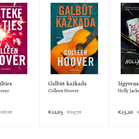
ilties
Galbūt kažkada
Išgyvens
oover
Colleen Hoover
Holly Jack
16,10
€12,05
€14,70
€13,20