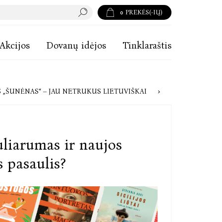
0
PREKĖS(-IŲ)
Akcijos
Dovanų idėjos
Tinklaraštis
CIJA TAPĘS KOMIKSAS „ŠUNĖNAS“ – JAU NETRUKUS LIETUVIŠKAI
uliarumas ir naujos
s pasaulis?