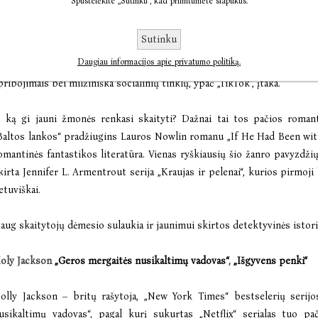
Spustelėkite „Sutinku“, kad priimtumėte slapukus.
isgi 16–29 m. amžiaus žmonių tendencija priešinga: jie skaito daugia
mžiaus segmentas – šioje grupėje skaitymui skirtas laikas auga.
Sutinku
Daugiau informacijos apie privatumo politiką.
ažniausiai įvardijamos dvi tokio pokyčio priežastys: per pasaulį nu
pribojimais bei milžiniška socialinių tinklų, ypač „TikTok“, įtaka.
 ką gi jauni žmonės renkasi skaityti? Dažnai tai tos pačios romant
Baltos lankos“ pradžiugins Lauros Nowlin romanu „If He Had Been wit
omantinės fantastikos literatūra. Vienas ryškiausių šio žanro pavyzd
kirta Jennifer L. Armentrout serija „Kraujas ir pelenai“, kurios pirmoji
ietuviškai.
aug skaitytojų dėmesio sulaukia ir jaunimui skirtos detektyvinės istori
oly Jackson
„Geros mergaitės nusikaltimų vadovas“
,
„Išgyvens penki“
olly Jackson – britų rašytoja, „New York Times“ bestselerių serij
usikaltimų vadovas“
, pagal kurį sukurtas „Netflix“ serialas tuo pa