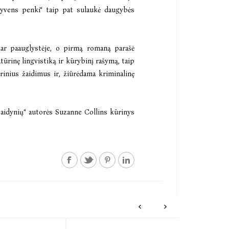
gyvens penki“
taip pat sulaukė daugybės
 dar paauglystėje, o pirmą romaną parašė
ūrinę lingvistiką ir kūrybinį rašymą, taip
rinius žaidimus ir, žiūrėdama kriminalinę
 žaidynių“ autorės Suzanne Collins kūrinys