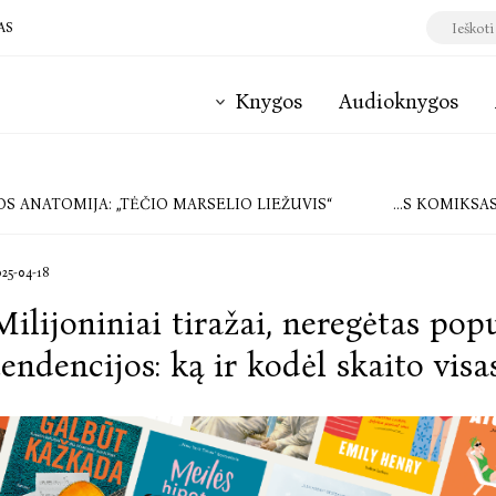
AS
Knygos
Audioknygos
S ANATOMIJA: „TĖČIO MARSELIO LIEŽUVIS“
PASAULYJE SENSA
025-04-18
Milijoniniai tiražai, neregėtas pop
tendencijos: ką ir kodėl skaito visa