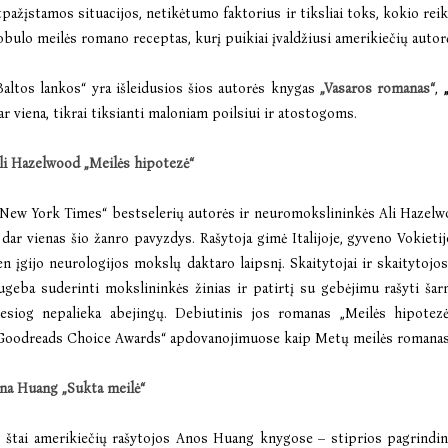
tpažįstamos situacijos, netikėtumo faktorius ir tiksliai toks, kokio rei
obulo meilės romano receptas, kurį puikiai įvaldžiusi amerikiečių autor
Baltos lankos“ yra išleidusios šios autorės knygas
„Vasaros romanas“
,
ar viena, tikrai tiksianti maloniam poilsiui ir atostogoms.
li Hazelwood „Meilės hipotezė“
New York Times“ bestselerių autorės ir neuromokslininkės Ali Hazelw
 dar vienas šio žanro pavyzdys. Rašytoja gimė Italijoje, gyveno Vokietijo
en įgijo neurologijos mokslų daktaro laipsnį. Skaitytojai ir skaitytojos
ugeba suderinti mokslininkės žinias ir patirtį su gebėjimu rašyti šarm
iesiog nepalieka abejingų. Debiutinis jos romanas „Meilės hipotez
Goodreads Choice Awards“ apdovanojimuose kaip Metų meilės romanas
na Huang „Sukta meilė“
 štai amerikiečių rašytojos Anos Huang knygose – stiprios pagrindinė