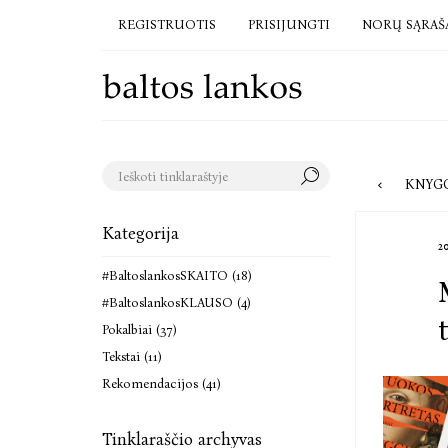
REGISTRUOTIS
PRISIJUNGTI
NORŲ SĄRAŠ
KNYGO
Kategorija
2
#BaltoslankosSKAITO (18)
#BaltoslankosKLAUSO (4)
Pokalbiai (37)
Tekstai (11)
Rekomendacijos (41)
Tinklaraščio archyvas