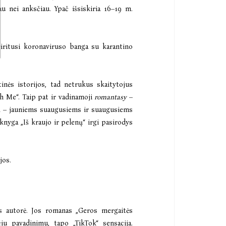
u nei anksčiau. Ypač išsiskiria 16–19 m.
siritusi koronaviruso banga su karantino
inės istorijos, tad netrukus skaitytojus
h Me“. Taip pat ir vadinamoji
romantasy
–
žių – jauniems suaugusiems ir suaugusiems
 knyga „Iš kraujo ir pelenų“ irgi pasirodys
jos.
os autorė. Jos romanas
„Geros mergaitės
čiu pavadinimu, tapo „TikTok“ sensacija.