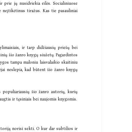
 prie jų nusidriekia eilės. Socialiniuose
ie neįtikėtinus tiražus. Kas tie pasauliniai
limaisiais, ir tarp didžiausių priešų bei
dinių šio žanro knygų siužetų. Pagardintos
ygos tampa maloniu laisvalaikio skaitiniu
dėjai neslepia, kad būtent šio žanro knygų
s populiariausių šio žanro autorių, kurių
iaugtis ir tęsiniais bei naujomis knygomis.
storiją norisi sekti. O kur dar subtilios ir