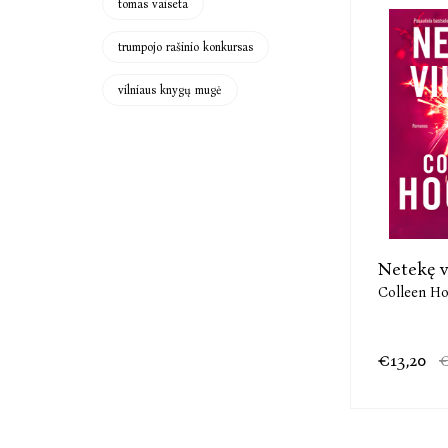
tomas vaiseta
trumpojo rašinio konkursas
vilniaus knygų mugė
tostogos
Vasaros romanas
Netekę v
y
Emily Henry
Colleen H
4,00
€11,48
€14,00
€13,20
€