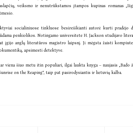
aslapčių, veiksmo ir nenutrūkstamos įtampos kupinas romanas
„Iš
ėmesio.
ktyviai socialiniuose tinkluose besireiškianti autorė kurti pradėjo
ūdama penkiolikos. Notingamo universitete H. Jackson studijavo literat
at įgijo anglų literatūros magistro laipsnį. Ji mėgsta žaisti kompiute
okumentiką, apsimesti detektyve.
ar viena šiuo metu itin populiari, ilgai laukta knyga – naujasis „Bado
Sunrise on the Reaping“, taip pat pasirodysiantis ir lietuvių kalba.