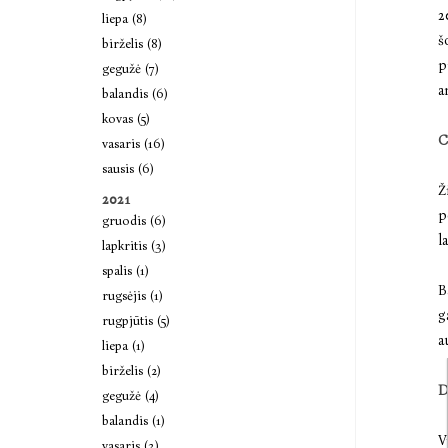
2
liepa (8)
š
birželis (8)
p
gegužė (7)
a
balandis (6)
kovas (5)
C
vasaris (16)
sausis (6)
Ž
2021
p
gruodis (6)
l
lapkritis (3)
spalis (1)
B
rugsėjis (1)
g
rugpjūtis (5)
a
liepa (1)
birželis (2)
D
gegužė (4)
balandis (1)
V
vasaris (3)