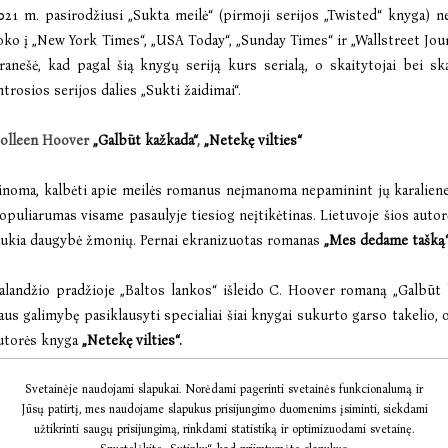
021 m. pasirodžiusi „Sukta meilė“ (pirmoji serijos „Twisted“ knyga) ne
oko į „New York Times“, „USA Today“, „Sunday Times“ ir „Wallstreet Journ
ranešė, kad pagal šią knygų seriją kurs serialą, o skaitytojai bei s
ntrosios serijos dalies „Sukti žaidimai“.
olleen Hoover
„Galbūt kažkada“
,
„Netekę vilties“
inoma, kalbėti apie meilės romanus neįmanoma nepaminint jų karalien
opuliarumas visame pasaulyje tiesiog neįtikėtinas. Lietuvoje šios auto
aukia daugybė žmonių. Pernai ekranizuotas romanas
„Mes dedame tašką
alandžio pradžioje „Baltos lankos“ išleido C. Hoover romaną
„Galbūt 
aus galimybę pasiklausyti specialiai šiai knygai sukurto garso takelio, 
utorės knyga
„Netekę vilties“.
Svetainėje naudojami slapukai. Norėdami pagerinti svetainės funkcionalumą ir
augiau skaitančio jaunimo
Jūsų patirtį, mes naudojame slapukus prisijungimo duomenims įsiminti, siekdami
užtikrinti saugų prisijungimą, rinkdami statistiką ir optimizuodami svetainę.
iena naujų pasaulinių tendencijų – daugiau skaitančių jaunų žmonių. Nor