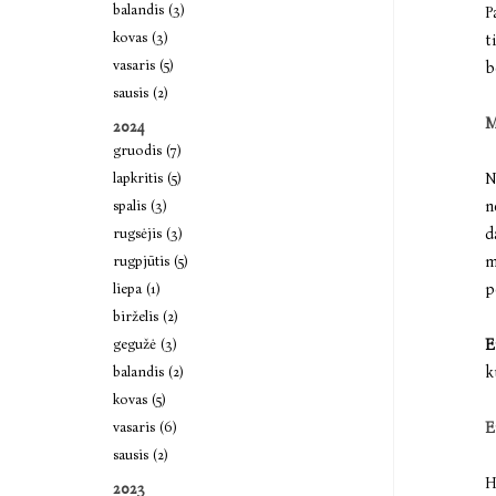
balandis (3)
P
kovas (3)
t
vasaris (5)
b
sausis (2)
M
2024
gruodis (7)
lapkritis (5)
N
spalis (3)
n
rugsėjis (3)
d
rugpjūtis (5)
m
liepa (1)
p
birželis (2)
gegužė (3)
E
balandis (2)
k
kovas (5)
vasaris (6)
E
sausis (2)
H
2023