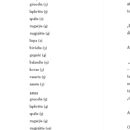
a
gruodis (3)
t
lapkritis (5)
spalis (2)
„
rugsėjis (4)
d
rugpjūtis (4)
liepa (2)
A
birželis (3)
gegužė (4)
„
balandis (9)
–
kovas (3)
t
vasaris (5)
s
sausis (3)
t
2022
„
gruodis (5)
lapkritis (4)
A
spalis (5)
rugsėjis (4)
O
rugpjūtis (10)