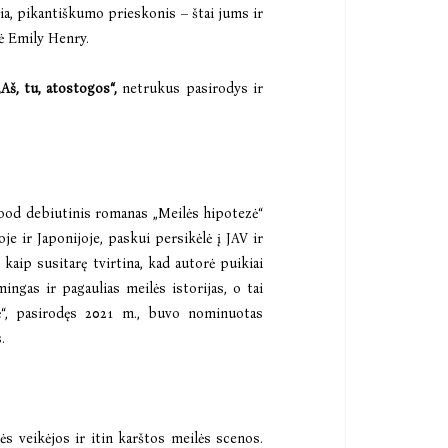
kia, pikantiškumo prieskonis – štai jums ir
ė Emily Henry.
„Aš, tu, atostogos“,
netrukus pasirodys ir
ood debiutinis romanas „Meilės hipotezė“
je ir Japonijoje, paskui persikėlė į JAV ir
 kaip susitarę tvirtina, kad autorė puikiai
ingas ir pagaulias meilės istorijas, o tai
ė“, pasirodęs 2021 m., buvo nominuotas
.
s veikėjos ir itin karštos meilės scenos.