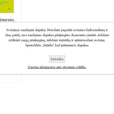
ėmesio,
i
Svetainėje naudojami slapukai. Norėdami pagerinti svetainės funkcionalumą ir
Jūsų patirtį, mes naudojame slapukus prisijungimo duomenims įsiminti, siekdami
užtikrinti saugų prisijungimą, rinkdami statistiką ir optimizuodami svetainę.
iūtė,
Spustelėkite „Sutinku“, kad priimtumėte slapukus.
s
s,
Tomas
Sutinku
s
Daugiau informacijos apie privatumo politiką.
€15,02