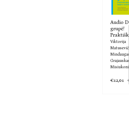
Audio D
grupė!
Praktišk
Viktorija
Matusevič
Mindauga
Grajauska
Misiukoni
€12,01