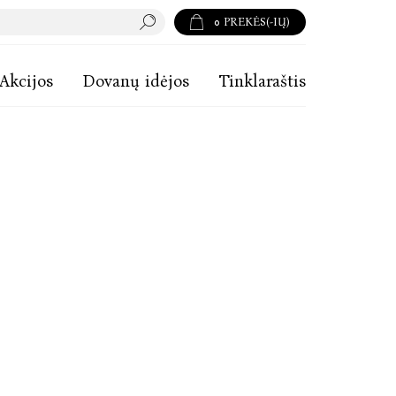
0
PREKĖS(-IŲ)
Akcijos
Dovanų idėjos
Tinklaraštis