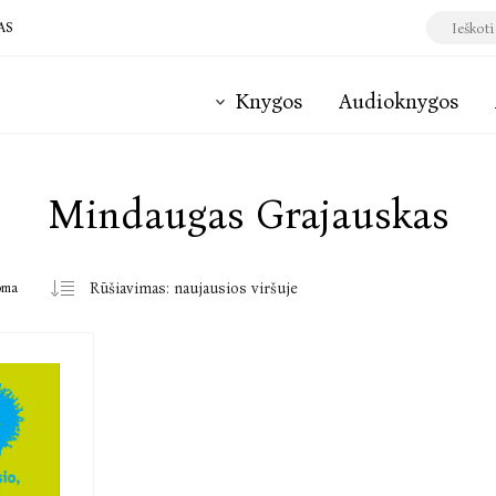
AS
Knygos
Audioknygos
Mindaugas Grajauskas
oma