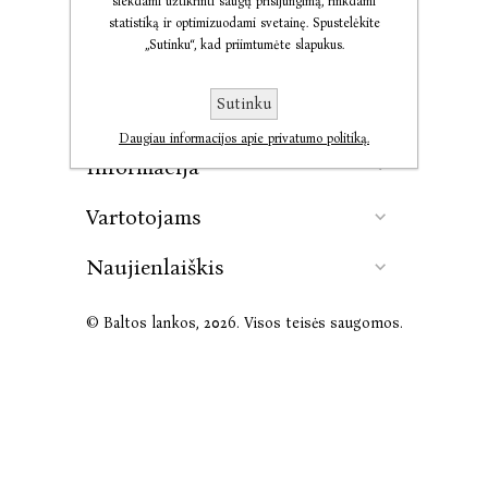
siekdami užtikrinti saugų prisijungimą, rinkdami
statistiką ir optimizuodami svetainę. Spustelėkite
„Sutinku“, kad priimtumėte slapukus.
Kontaktai
Sutinku
Leidykla
Daugiau informacijos apie privatumo politiką.
Informacija
Vartotojams
Naujienlaiškis
© Baltos lankos, 2026. Visos teisės saugomos.