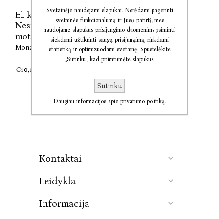
Svetainėje naudojami slapukai. Norėdami pagerinti
El. knyga
svetainės funkcionalumą ir Jūsų patirtį, mes
Nesunaikinama
naudojame slapukus prisijungimo duomenims įsiminti,
moterų
siekdami užtikrinti saugų prisijungimą, rinkdami
Mona Chollet
statistiką ir optimizuodami svetainę. Spustelėkite
„Sutinku“, kad priimtumėte slapukus.
€10,18
€12,72
Sutinku
Daugiau informacijos apie privatumo politiką.
Kontaktai
Leidykla
Informacija