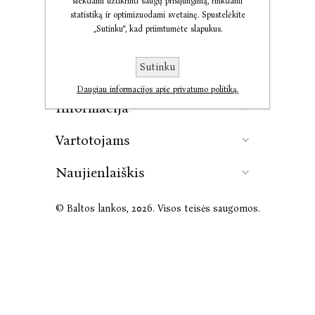
siekdami užtikrinti saugų prisijungimą, rinkdami
statistiką ir optimizuodami svetainę. Spustelėkite
„Sutinku“, kad priimtumėte slapukus.
Kontaktai
Sutinku
Leidykla
Daugiau informacijos apie privatumo politiką.
Informacija
Vartotojams
Naujienlaiškis
© Baltos lankos, 2026. Visos teisės saugomos.