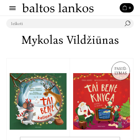
0
Mykolas Vildžiūnas
PASIŪ-
LYMAS