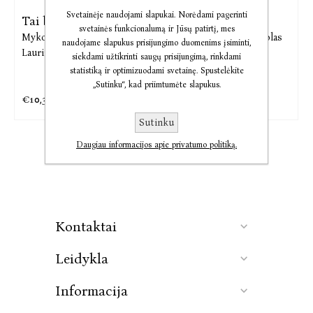
Svetainėje naudojami slapukai. Norėdami pagerinti
Tai bent kelionė
Tai bent knyga
svetainės funkcionalumą ir Jūsų patirtį, mes
Mykolas Vildžiūnas,
Povilas
Povilas Laurinkus,
Mykolas
naudojame slapukus prisijungimo duomenims įsiminti,
Laurinkus
Vildžiūnas,
Marija
siekdami užtikrinti saugų prisijungimą, rinkdami
Judzentavičiūtė
statistiką ir optimizuodami svetainę. Spustelėkite
„Sutinku“, kad priimtumėte slapukus.
€10,33
€9,76
€12,60
€11,90
Sutinku
Daugiau informacijos apie privatumo politiką.
Kontaktai
Leidykla
Informacija