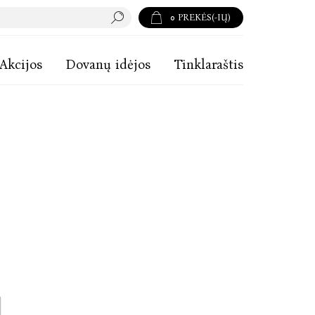
0
PREKĖS(-IŲ)
Akcijos
Dovanų idėjos
Tinklaraštis