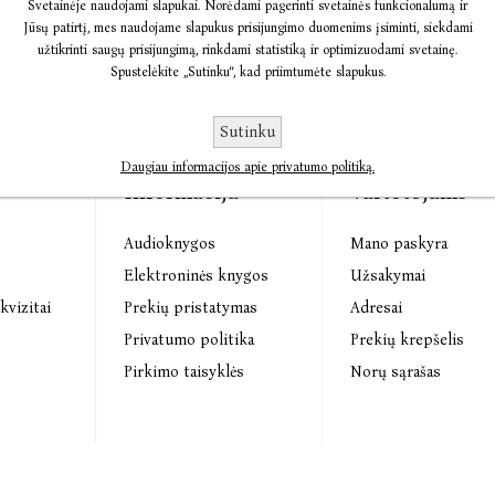
Svetainėje naudojami slapukai. Norėdami pagerinti svetainės funkcionalumą ir
Jūsų patirtį, mes naudojame slapukus prisijungimo duomenims įsiminti, siekdami
užtikrinti saugų prisijungimą, rinkdami statistiką ir optimizuodami svetainę.
Spustelėkite „Sutinku“, kad priimtumėte slapukus.
Sutinku
Daugiau informacijos apie privatumo politiką.
Informacija
Vartotojams
Audioknygos
Mano paskyra
s
Elektroninės knygos
Užsakymai
kvizitai
Prekių pristatymas
Adresai
Privatumo politika
Prekių krepšelis
Pirkimo taisyklės
Norų sąrašas