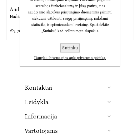
svetainės funkcionalumą ir Jūsų patirtį, mes
Audio Gūdžiagirė
Gūdžiagirė
naudojame slapukus prisijungimo duomenims įsiminti,
Nadia Shireen
Nadia Shireen
siekdami užtikrinti saugų prisijungimą, rinkdami
statistiką ir optimizuodami svetainę. Spustelėkite
€7,70
€8,19
€9,63
€10,50
„Sutinku“, kad priimtumėte slapukus.
Sutinku
Daugiau informacijos apie privatumo politiką.
Kontaktai
Leidykla
Informacija
Vartotojams