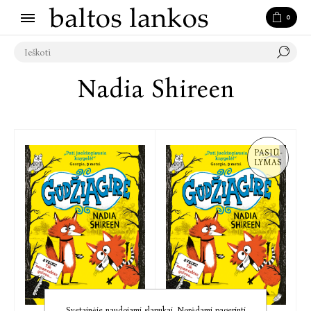
0
Nadia Shireen
PASIŪ-
LYMAS
Svetainėje naudojami slapukai. Norėdami pagerinti