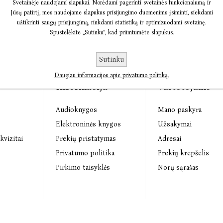
Svetainėje naudojami slapukai. Norėdami pagerinti svetainės funkcionalumą ir
Jūsų patirtį, mes naudojame slapukus prisijungimo duomenims įsiminti, siekdami
užtikrinti saugų prisijungimą, rinkdami statistiką ir optimizuodami svetainę.
Spustelėkite „Sutinku“, kad priimtumėte slapukus.
Sutinku
Daugiau informacijos apie privatumo politiką.
Informacija
Vartotojams
Audioknygos
Mano paskyra
s
Elektroninės knygos
Užsakymai
kvizitai
Prekių pristatymas
Adresai
Privatumo politika
Prekių krepšelis
Pirkimo taisyklės
Norų sąrašas