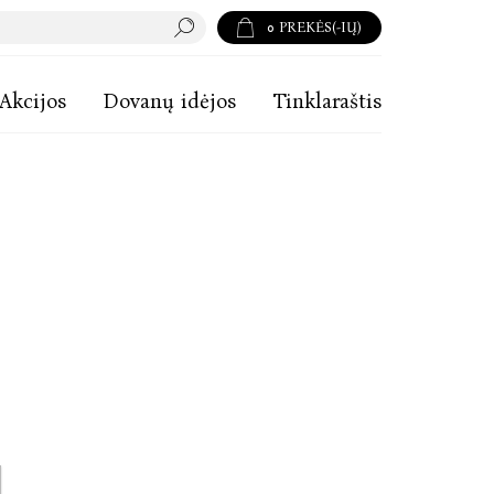
0
PREKĖS(-IŲ)
Akcijos
Dovanų idėjos
Tinklaraštis