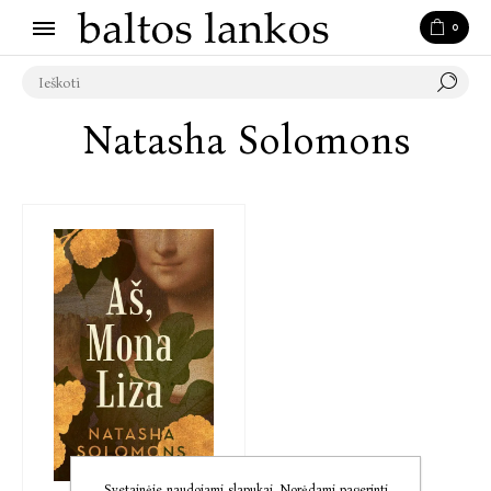
0
Natasha Solomons
Svetainėje naudojami slapukai. Norėdami pagerinti