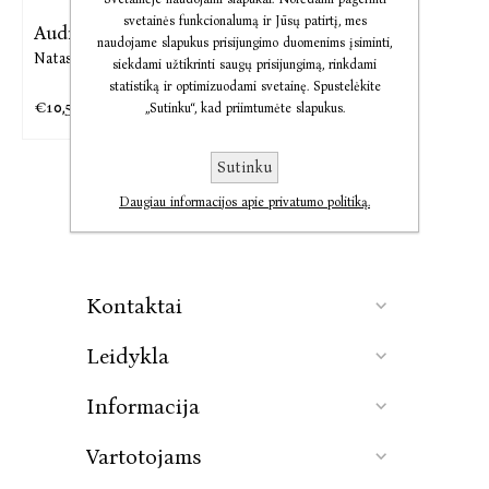
svetainės funkcionalumą ir Jūsų patirtį, mes
Audio Aš, Mona Liza
naudojame slapukus prisijungimo duomenims įsiminti,
Natasha Solomons
siekdami užtikrinti saugų prisijungimą, rinkdami
statistiką ir optimizuodami svetainę. Spustelėkite
€10,58
€13,23
„Sutinku“, kad priimtumėte slapukus.
Sutinku
Daugiau informacijos apie privatumo politiką.
Kontaktai
Leidykla
Informacija
Vartotojams