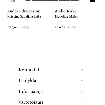
Audio Silva rerum
Audio Kirkė
Kristina Sabaliauskaitė
Madeline Miller
€10,01
€10,01
€12,51
€12,51
Kontaktai
Leidykla
Informacija
Vartotojams