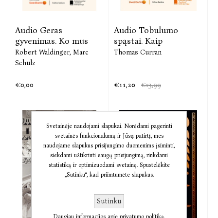
Audio Geras
Audio Tobulumo
gyvenimas. Ko mus
spąstai. Kaip
Robert Waldinger,
Marc
Thomas Curran
Schulz
€0,00
€11,20
€13,99
Svetainėje naudojami slapukai. Norėdami pagerinti
svetainės funkcionalumą ir Jūsų patirtį, mes
naudojame slapukus prisijungimo duomenims įsiminti,
siekdami užtikrinti saugų prisijungimą, rinkdami
statistiką ir optimizuodami svetainę. Spustelėkite
„Sutinku“, kad priimtumėte slapukus.
Sutinku
Daugiau informacijos apie privatumo politiką.